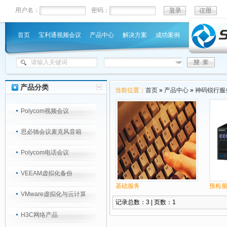
用户名：
密码：
首页
宝利通视频会议
产品中心
解决方案
成功案例
产品分类
当前位置：
首页
»
产品中心
»
神码锐行服
Polycom视频会议
思必驰会议麦克风音箱
Polycom电话会议
VEEAM虚拟化备份
基础服务
预检
VMware虚拟化与云计算
记录总数：3 | 页数：1
H3C网络产品